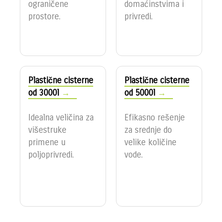
ograničene
domaćinstvima i
prostore.
privredi.
Plastične cisterne
Plastične cisterne
od 3000l
od 5000l
Idealna veličina za
Efikasno rešenje
višestruke
za srednje do
primene u
velike količine
poljoprivredi.
vode.