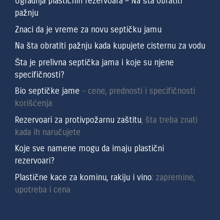
Ugradnja plastičnih rezervoara – Na šta obratiti
pažnju
Znaci da je vreme za novu septičku jamu
Na šta obratiti pažnju kada kupujete cisternu za vodu
Šta je prelivna septička jama i koje su njene
specifičnosti?
Bio septičke jame
- cene, prednosti i specifičnosti
korišćenja
Rezervoari za protivpožarnu zaštitu
, šta treba znati
kada ih naručujete
Koje sve namene mogu da imaju plastični
rezervoari?
Plastične kace za kominu, rakiju i vino
: zapremine,
upotreba i cena