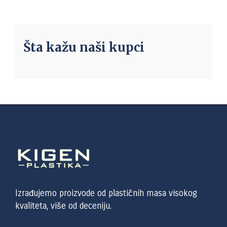
Šta kažu naši kupci
Izrađujemo proizvode od plastičnih masa visokog
kvaliteta, više od deceniju.