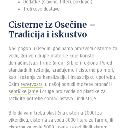
Dodatke (slavine, filteri, poklopci)
Troškove dostave
Cisterne iz Osečine –
Tradicija i iskustvo
Naš pogon u Osečini godinama proizvodi cisterne za
vodu, gorivo i druge materije koje koriste
domaćinstva, i firme širom Srbije i regiona. Pored
standardnih rešenja, izrađujemo i cisterne po meri,
kao i rešenja za kanalizaciju i industrijsku upotrebu.
Osim
rezervoara
, u našoj ponudi možete pronaći i
septičke jame
i druge proizvode od plastike za
različite potrebe domaćinstava i industrije.
Bilo da vam treba plastična cisterna 1000l za
vikendicu, cisterna za vodu 3000 litara za farmu, ili
cisterna za vodu 5000 l cena za ozbiljniji sistem,