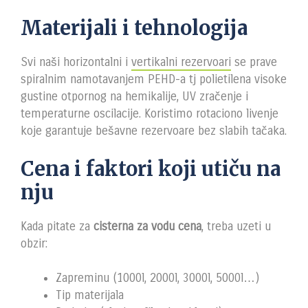
Materijali i tehnologija
Svi naši horizontalni i
vertikalni rezervoari
se prave
spiralnim namotavanjem PEHD-a tj polietilena visoke
gustine otpornog na hemikalije, UV zračenje i
temperaturne oscilacije. Koristimo rotaciono livenje
koje garantuje bešavne rezervoare bez slabih tačaka.
Cena i faktori koji utiču na
nju
Kada pitate za
cisterna za vodu cena
, treba uzeti u
obzir:
Zapreminu (1000l, 2000l, 3000l, 5000l…)
Tip materijala