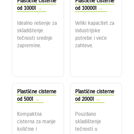
Plastične cisterne
Plastične cisterne
od 1000l
od 10000l
Idealno rešenje za
Veliki kapacitet za
skladištenje
industrijske
tečnosti srednje
potrebe i veće
zapremine.
zahteve.
Plastične cisterne
Plastične cisterne
od 500l
od 2000l
Kompaktna
Pouzdano
cisterna za manje
skladištenje
količine i
tečnosti u