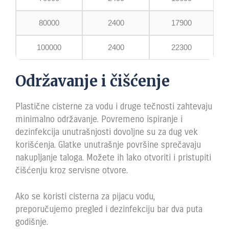
80000
2400
17900
100000
2400
22300
Održavanje i čišćenje
Plastične cisterne za vodu i druge tečnosti zahtevaju
minimalno održavanje. Povremeno ispiranje i
dezinfekcija unutrašnjosti dovoljne su za dug vek
korišćenja. Glatke unutrašnje površine sprečavaju
nakupljanje taloga. Možete ih lako otvoriti i pristupiti
čišćenju kroz servisne otvore.
Ako se koristi cisterna za pijacu vodu,
preporučujemo pregled i dezinfekciju bar dva puta
godišnje.