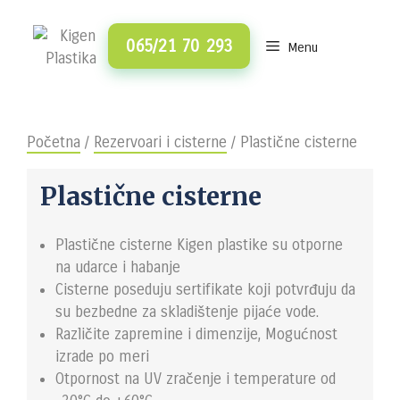
Skip
to
065/21 70 293
Menu
content
Početna
/
Rezervoari i cisterne
/ Plastične cisterne
Plastične cisterne
Plastične cisterne Kigen plastike su otporne
na udarce i habanje
Cisterne poseduju sertifikate koji potvrđuju da
su bezbedne za skladištenje pijaće vode.
Različite zapremine i dimenzije, Mogućnost
izrade po meri
Otpornost na UV zračenje i temperature od