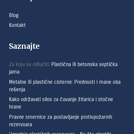
Blog
Kontakt
Saznajte
Za koju se odlučiti:
Plastična ili betonska septička
jama
Metalne ili plastične cisterne: Prednosti i mane oba
rešenja
Kako održavati silos za čuvanje žitarica i stočne
hrane
Pravne smernice za postavljanje protivpožarnih
rezervoara