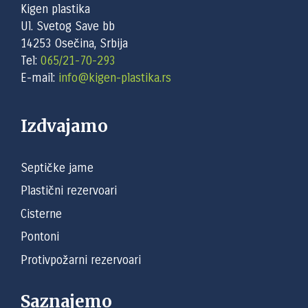
Kigen plastika
Ul. Svetog Save bb
14253 Osečina, Srbija
Tel:
065/21-70-293
E-mail:
info@kigen-plastika.rs
Izdvajamo
Septičke jame
Plastični rezervoari
Cisterne
Pontoni
Protivpožarni rezervoari
Saznajemo