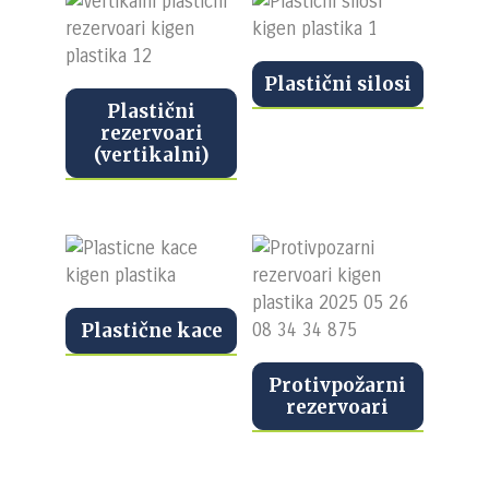
Plastični silosi
Plastični
rezervoari
(vertikalni)
Plastične kace
Protivpožarni
rezervoari