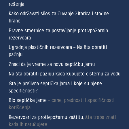
rešenja
Kako održavati silos za čuvanje žitarica i stočne
hrane
Pravne smernice za postavljanje protivpožarnih
rezervoara
Ugradnja plastičnih rezervoara – Na šta obratiti
pažnju
Znaci da je vreme za novu septičku jamu
Na šta obratiti pažnju kada kupujete cisternu za vodu
Šta je prelivna septička jama i koje su njene
specifičnosti?
Bio septičke jame
- cene, prednosti i specifičnosti
korišćenja
Rezervoari za protivpožarnu zaštitu
, šta treba znati
kada ih naručujete