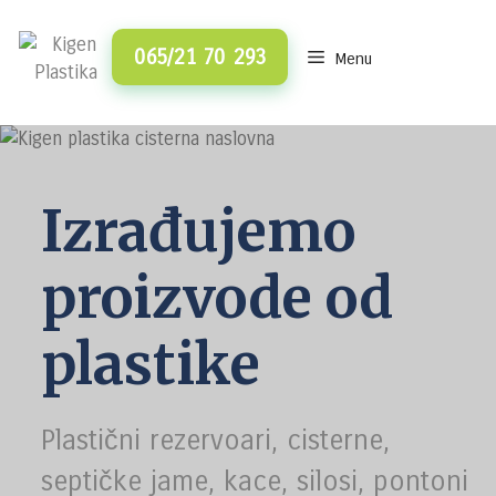
Skip
to
065/21 70 293
Menu
content
Izrađujemo
proizvode od
plastike
Plastični rezervoari, cisterne,
septičke jame, kace, silosi, pontoni