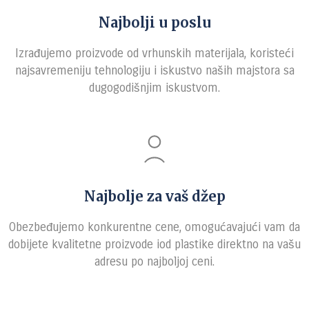
Najbolji u poslu
Izrađujemo proizvode od vrhunskih materijala, koristeći
najsavremeniju tehnologiju i iskustvo naših majstora sa
dugogodišnjim iskustvom.
Najbolje za vaš džep
Obezbeđujemo konkurentne cene, omogućavajući vam da
dobijete kvalitetne proizvode iod plastike direktno na vašu
adresu po najboljoj ceni.