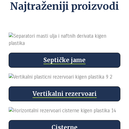
Najtraženiji proizvodi
Septičke jame
Vertikalni rezervoari
Cisterne