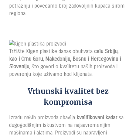
potražnju i povećamo broj zadovoljnih kupaca širom
regiona.
Tržište Kigen plastike danas obuhvata
celu Srbiju,
kao i Crnu Goru, Makedoniju, Bosnu i Hercegovinu i
Sloveniju
, što govori o kvalitetu naših proizvoda i
poverenju koje uživamo kod klijenata.
Vrhunski kvalitet bez
kompromisa
Izradu naših proizvoda obavlja
kvalifikovani kadar
sa
dugogodišnjim iskustvom na najsavremenijim
mašinama i alatima. Proizvodi su napravljeni