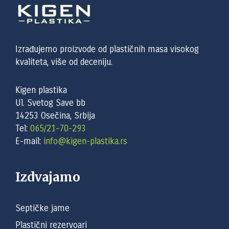
Izrađujemo proizvode od plastičnih masa visokog
kvaliteta, više od deceniju.
Kigen plastika
Ul. Svetog Save bb
14253 Osečina, Srbija
Tel:
065/21-70-293
E-mail:
info@kigen-plastika.rs
Izdvajamo
Septičke jame
Plastični rezervoari