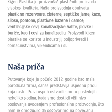
Kigen Plastika je proizvođač plastičnih proizvoda
visokog kvaliteta. Naša proizvodnja obuhvata
plastične rezervoare, cisterne, septičke jame, kace,
silose, pontone, plastične bazene i čamce,
ventilacijske cevi, kanalizacijske šahte, plovke i
buriće, kao i cevi za kanalizaciju
. Proizvodi Kigen
plastike se koriste u industriji, poljoprivredi i
domaćinstvima, vikendicama i sl.
Naša priča
Putovanje koje je počelo 2012. godine kao mala
porodična firma, danas predstavlja uspešnu priču
koja raste. Pravi uspeh ostvarili smo u poslednjih
nekoliko godina, kada smo dostigli viši nivo
poslovanja uvođenjem profesionalne proizvodnje, što
nam je omogućilo da odgovorimo na povećanu