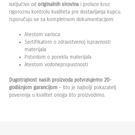
isključivo od
originalnih sirovina
i prolaze kroz
rigoroznu kontrolu kvaliteta pre dostavljanja kupcu.
Isporučuju se sa kompletnom dokumentacijom:
Atestom varioca
Sertifikatom o zdravstvenoj ispravnosti
materijala
Potvrdom o poreklu materijala
Atestom vodonepropustnosti
Dugotrajnost naših proizvoda potvrđujemo 20-
godišnjom garancijom
– što je najbolji pokazatelj
poverenja u kvalitet onoga što proizvodimo.